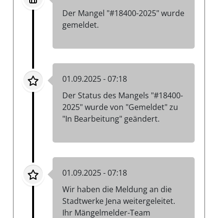
Der Mangel "#18400-2025" wurde
gemeldet.
01.09.2025 - 07:18
Der Status des Mangels "#18400-
2025" wurde von "Gemeldet" zu
"In Bearbeitung" geändert.
01.09.2025 - 07:18
Wir haben die Meldung an die
Stadtwerke Jena weitergeleitet.
Ihr Mängelmelder-Team