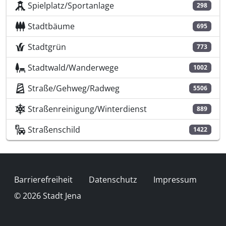
Spielplatz/Sportanlage
298
Stadtbäume
695
Stadtgrün
773
Stadtwald/Wanderwege
1002
Straße/Gehweg/Radweg
5506
Straßenreinigung/Winterdienst
889
Straßenschild
1422
Fußzeile
Barrierefreiheit
Datenschutz
Impressum
© 2026 Stadt Jena