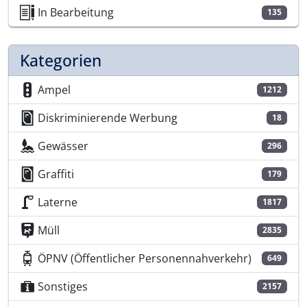
In Bearbeitung
135
Kategorien
Ampel
1212
Diskriminierende Werbung
18
Gewässer
296
Graffiti
179
Laterne
1817
Müll
2835
ÖPNV (Öffentlicher Personennahverkehr)
649
Sonstiges
2157