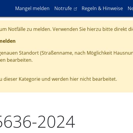
Hauptnavigation
(link is external)
Mangel melden
Notrufe
Regeln & Hinweise
Ne
m Notfälle zu melden. Verwenden Sie hierzu bitte direkt di
 melden
 genauen Standort (Straßenname, nach Möglichkeit Hausnu
gen bearbeiten.
 dieser Kategorie und werden hier nicht bearbeitet.
5636-2024