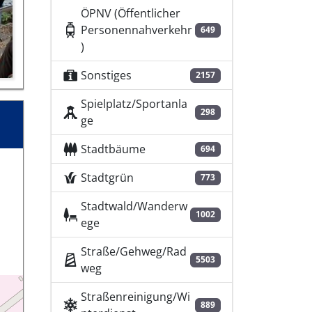
ÖPNV (Öffentlicher
Personennahverkehr
649
)
Sonstiges
2157
Spielplatz/Sportanla
298
ge
Stadtbäume
694
Stadtgrün
773
Stadtwald/Wanderw
1002
ege
Straße/Gehweg/Rad
5503
weg
Straßenreinigung/Wi
889