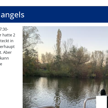
angels
Bilder des Mangels
7:30-
r hatte 2
teckt in
berhaupt
t. Aber
 kann
ne