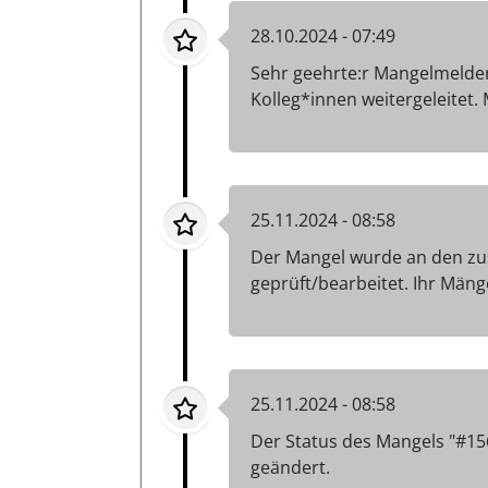
28.10.2024 - 07:49
Sehr geehrte:r Mangelmelder
Kolleg*innen weitergeleitet
25.11.2024 - 08:58
Der Mangel wurde an den zu
geprüft/bearbeitet. Ihr Män
25.11.2024 - 08:58
Der Status des Mangels "#15
geändert.