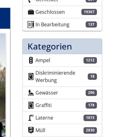
Geschlossen
19367
In Bearbeitung
137
Kategorien
Ampel
1212
Diskriminierende
18
Werbung
Gewässer
296
Graffiti
178
Laterne
1815
Müll
2830