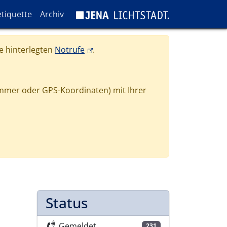
tiquette
Archiv
(link is external)
e hinterlegten
Notrufe
.
mmer oder GPS-Koordinaten) mit Ihrer
Status
Gemeldet
231