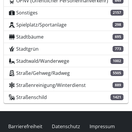
ÖPNV (Öffentlicher Personennahverkehr)
649
Sonstiges
2157
Spielplatz/Sportanlage
298
Stadtbäume
695
Stadtgrün
773
Stadtwald/Wanderwege
1002
Straße/Gehweg/Radweg
5505
Straßenreinigung/Winterdienst
889
Straßenschild
1421
Fußzeile
Barrierefreiheit
Datenschutz
Impressum