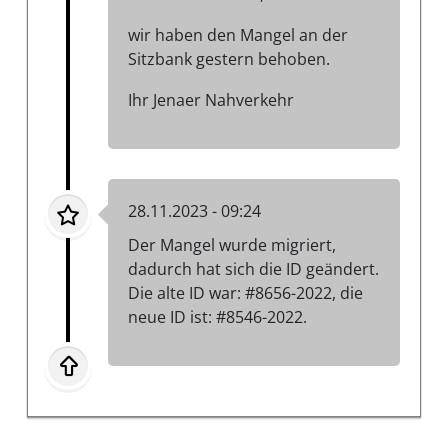
wir haben den Mangel an der
Sitzbank gestern behoben.
Ihr Jenaer Nahverkehr
28.11.2023 - 09:24
Der Mangel wurde migriert,
dadurch hat sich die ID geändert.
Die alte ID war: #8656-2022, die
neue ID ist: #8546-2022.