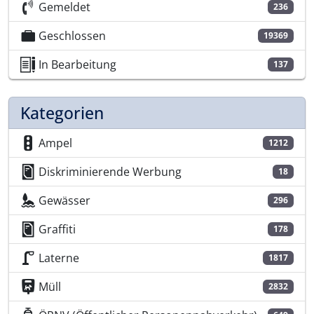
Gemeldet
236
Geschlossen
19369
In Bearbeitung
137
Kategorien
Ampel
1212
Diskriminierende Werbung
18
Gewässer
296
Graffiti
178
Laterne
1817
Müll
2832