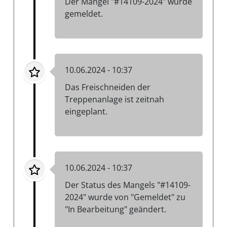
Der Mangel "#14109-2024" wurde
gemeldet.
10.06.2024 - 10:37
Das Freischneiden der
Treppenanlage ist zeitnah
eingeplant.
10.06.2024 - 10:37
Der Status des Mangels "#14109-
2024" wurde von "Gemeldet" zu
"In Bearbeitung" geändert.