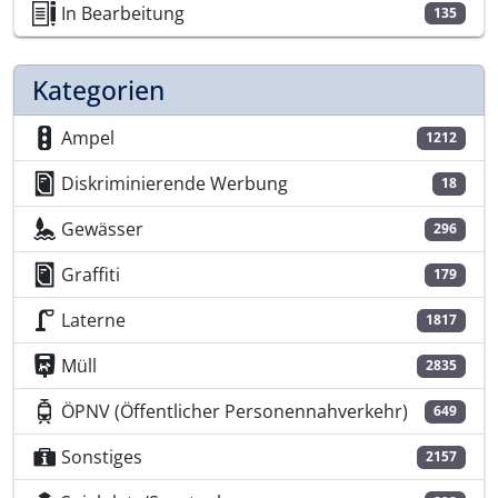
In Bearbeitung
135
Kategorien
Ampel
1212
Diskriminierende Werbung
18
Gewässer
296
Graffiti
179
Laterne
1817
Müll
2835
ÖPNV (Öffentlicher Personennahverkehr)
649
Sonstiges
2157