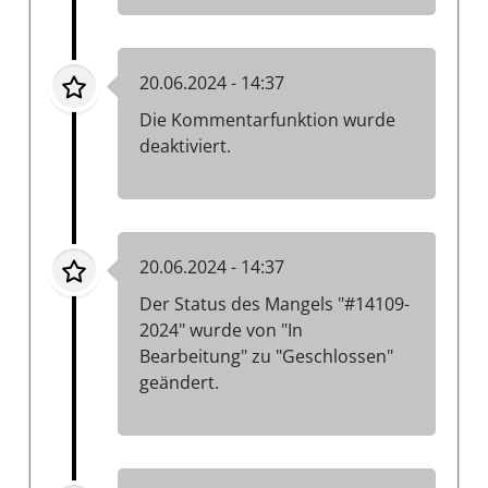
20.06.2024 - 14:37
Die Kommentarfunktion wurde
deaktiviert.
20.06.2024 - 14:37
Der Status des Mangels "#14109-
2024" wurde von "In
Bearbeitung" zu "Geschlossen"
geändert.