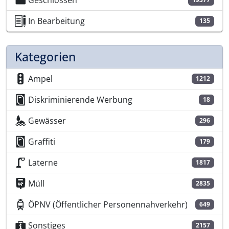
Geschlossen
In Bearbeitung
135
Kategorien
Ampel
1212
Diskriminierende Werbung
18
Gewässer
296
Graffiti
179
Laterne
1817
Müll
2835
ÖPNV (Öffentlicher Personennahverkehr)
649
Sonstiges
2157