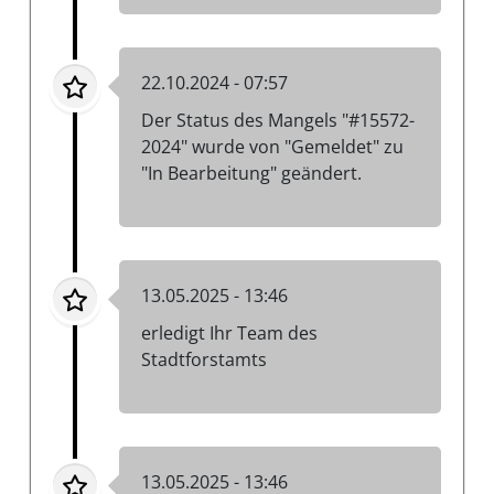
22.10.2024 - 07:57
Der Status des Mangels "#15572-
2024" wurde von "Gemeldet" zu
"In Bearbeitung" geändert.
13.05.2025 - 13:46
erledigt Ihr Team des
Stadtforstamts
13.05.2025 - 13:46