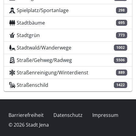
Spielplatz/Sportanlage
298
Stadtbäume
695
Stadtgrün
773
Stadtwald/Wanderwege
1002
Straße/Gehweg/Radweg
5506
Straßenreinigung/Winterdienst
889
Straßenschild
1422
Fußzeile
Barrierefreiheit
Datenschutz
Impressum
© 2026 Stadt Jena