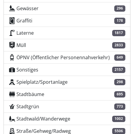
Gewässer
296
Graffiti
178
Laterne
1817
Müll
2833
ÖPNV (Öffentlicher Personennahverkehr)
649
Sonstiges
2157
Spielplatz/Sportanlage
298
Stadtbäume
695
Stadtgrün
773
Stadtwald/Wanderwege
1002
Straße/Gehweg/Radweg
5506