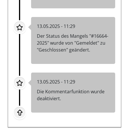
13.05.2025 - 11:29
Der Status des Mangels "#16664-
2025" wurde von "Gemeldet" zu
"Geschlossen" geändert.
13.05.2025 - 11:29
Die Kommentarfunktion wurde
deaktiviert.