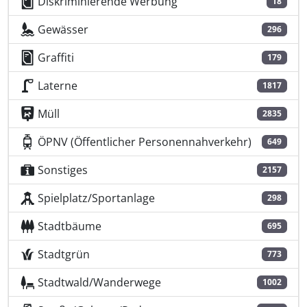
Diskriminierende Werbung
18
Gewässer
296
Graffiti
179
Laterne
1817
Müll
2835
ÖPNV (Öffentlicher Personennahverkehr)
649
Sonstiges
2157
Spielplatz/Sportanlage
298
Stadtbäume
695
Stadtgrün
773
Stadtwald/Wanderwege
1002