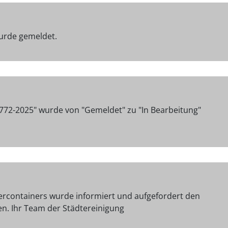
urde gemeldet.
772-2025" wurde von "Gemeldet" zu "In Bearbeitung"
dercontainers wurde informiert und aufgefordert den
n. Ihr Team der Städtereinigung