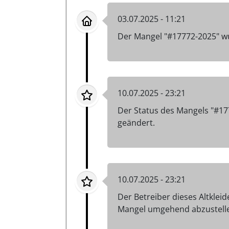
03.07.2025 - 11:21
Der Mangel "#17772-2025" w
10.07.2025 - 23:21
Der Status des Mangels "#17
geändert.
10.07.2025 - 23:21
Der Betreiber dieses Altklei
Mangel umgehend abzustelle