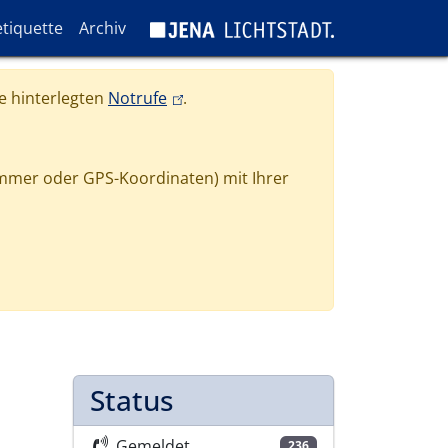
tiquette
Archiv
(link is external)
e hinterlegten
Notrufe
.
mmer oder GPS-Koordinaten) mit Ihrer
Status
Gemeldet
236