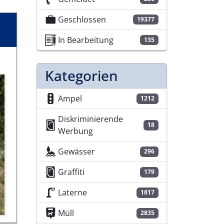
Geschlossen
19377
In Bearbeitung
135
Kategorien
Ampel
1212
Diskriminierende
18
Werbung
Gewässer
296
Graffiti
179
Laterne
1817
Müll
2835