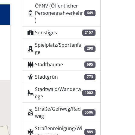
ÖPNV (Öffentlicher
Personennahverkehr
649
)
Sonstiges
2157
Spielplatz/Sportanla
298
ge
Stadtbäume
695
Stadtgrün
773
Stadtwald/Wanderw
1002
ege
Straße/Gehweg/Rad
5506
weg
Straßenreinigung/Wi
889