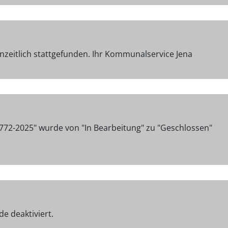
zeitlich stattgefunden. Ihr Kommunalservice Jena
772-2025" wurde von "In Bearbeitung" zu "Geschlossen"
e deaktiviert.