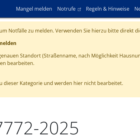
Hauptnavigation
(link is external)
Mangel melden
Notrufe
Regeln & Hinweise
Ne
m Notfälle zu melden. Verwenden Sie hierzu bitte direkt di
 melden
 genauen Standort (Straßenname, nach Möglichkeit Hausnu
gen bearbeiten.
 dieser Kategorie und werden hier nicht bearbeitet.
7772-2025