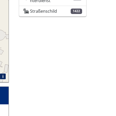
nterdienst
Straßenschild
1422
i