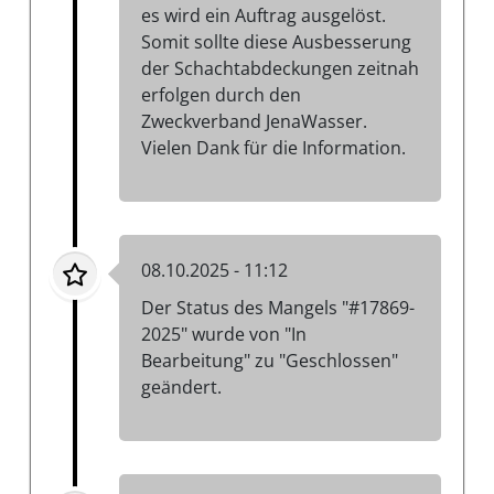
es wird ein Auftrag ausgelöst.
Somit sollte diese Ausbesserung
der Schachtabdeckungen zeitnah
erfolgen durch den
Zweckverband JenaWasser.
Vielen Dank für die Information.
08.10.2025 - 11:12
Der Status des Mangels "#17869-
2025" wurde von "In
Bearbeitung" zu "Geschlossen"
geändert.