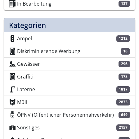
In Bearbeitung
137
Kategorien
Ampel
1212
Diskriminierende Werbung
18
Gewässer
296
Graffiti
178
Laterne
1817
Müll
2833
ÖPNV (Öffentlicher Personennahverkehr)
649
Sonstiges
2157