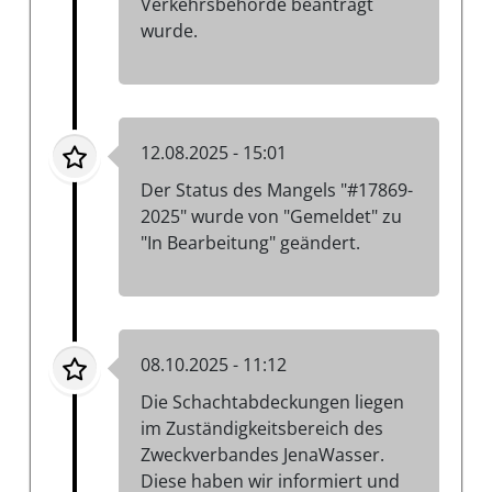
Verkehrsbehörde beantragt
wurde.
12.08.2025 - 15:01
Der Status des Mangels "#17869-
2025" wurde von "Gemeldet" zu
"In Bearbeitung" geändert.
08.10.2025 - 11:12
Die Schachtabdeckungen liegen
im Zuständigkeitsbereich des
Zweckverbandes JenaWasser.
Diese haben wir informiert und