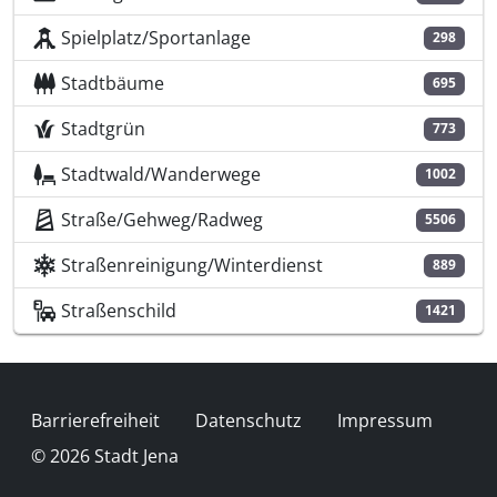
Spielplatz/Sportanlage
298
Stadtbäume
695
Stadtgrün
773
Stadtwald/Wanderwege
1002
Straße/Gehweg/Radweg
5506
Straßenreinigung/Winterdienst
889
Straßenschild
1421
Fußzeile
Barrierefreiheit
Datenschutz
Impressum
© 2026 Stadt Jena