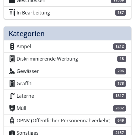
Geschlossen
19369
In Bearbeitung
137
Kategorien
Ampel
1212
Diskriminierende Werbung
18
Gewässer
296
Graffiti
178
Laterne
1817
Müll
2832
ÖPNV (Öffentlicher Personennahverkehr)
649
Sonstiges
2157