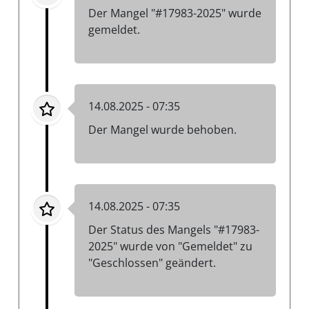
Der Mangel "#17983-2025" wurde
gemeldet.
14.08.2025 - 07:35
Der Mangel wurde behoben.
14.08.2025 - 07:35
Der Status des Mangels "#17983-
2025" wurde von "Gemeldet" zu
"Geschlossen" geändert.