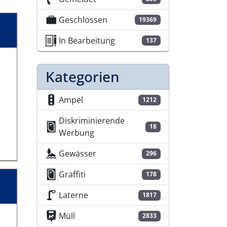
Geschlossen
19369
In Bearbeitung
137
Kategorien
Ampel
1212
Diskriminierende
18
Werbung
Gewässer
296
Graffiti
178
Laterne
1817
Müll
2833