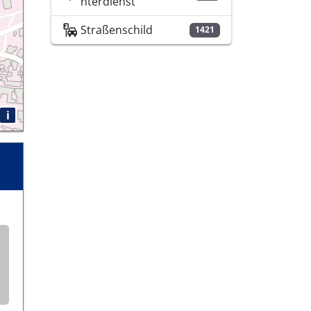
nterdienst
Straßenschild
1421
i