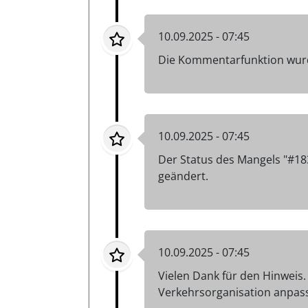
10.09.2025 - 07:45
Die Kommentarfunktion wurd
10.09.2025 - 07:45
Der Status des Mangels "#1
geändert.
10.09.2025 - 07:45
Vielen Dank für den Hinweis.
Verkehrsorganisation anpass