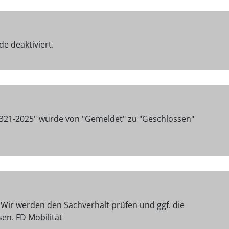
e deaktiviert.
8321-2025" wurde von "Gemeldet" zu "Geschlossen"
 Wir werden den Sachverhalt prüfen und ggf. die
en. FD Mobilität