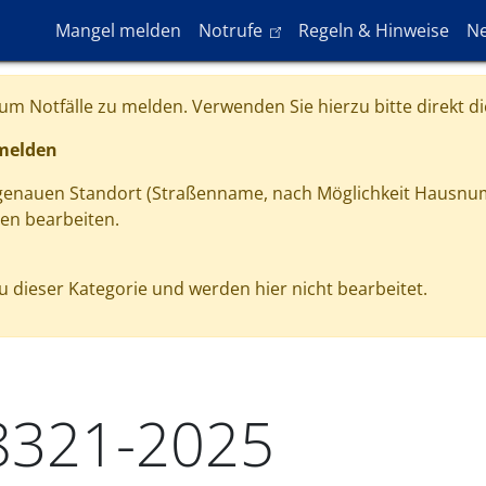
Hauptnavigation
(link is external)
Mangel melden
Notrufe
Regeln & Hinweise
Ne
m Notfälle zu melden. Verwenden Sie hierzu bitte direkt di
 melden
 genauen Standort (Straßenname, nach Möglichkeit Hausnu
gen bearbeiten.
 dieser Kategorie und werden hier nicht bearbeitet.
8321-2025