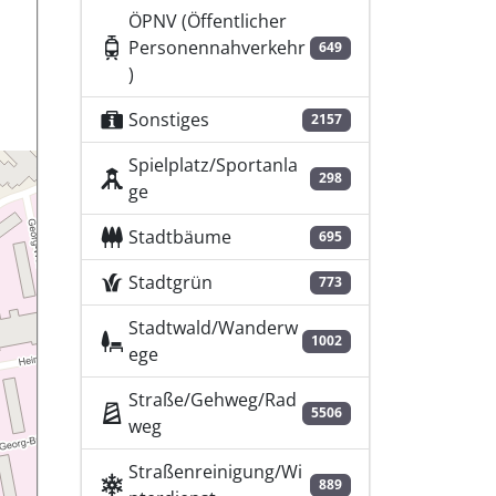
ÖPNV (Öffentlicher
Personennahverkehr
649
)
Sonstiges
2157
Spielplatz/Sportanla
298
ge
Stadtbäume
695
Stadtgrün
773
Stadtwald/Wanderw
1002
ege
Straße/Gehweg/Rad
5506
weg
Straßenreinigung/Wi
889