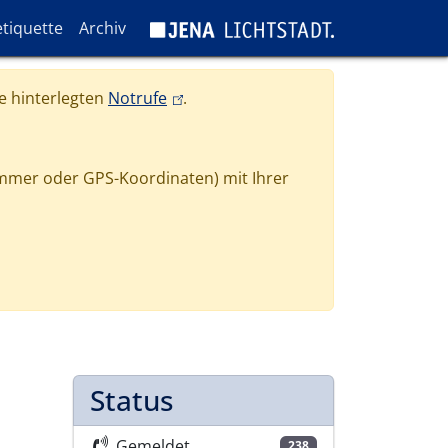
tiquette
Archiv
(link is external)
e hinterlegten
Notrufe
.
mmer oder GPS-Koordinaten) mit Ihrer
Status
Gemeldet
238