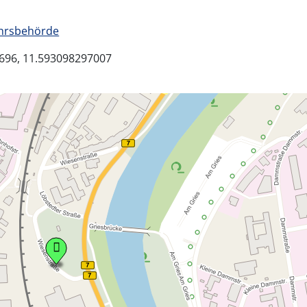
hrsbehörde
696, 11.593098297007