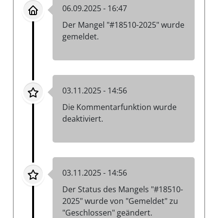
06.09.2025 - 16:47
Der Mangel "#18510-2025" wurde
gemeldet.
03.11.2025 - 14:56
Die Kommentarfunktion wurde
deaktiviert.
03.11.2025 - 14:56
Der Status des Mangels "#18510-
2025" wurde von "Gemeldet" zu
"Geschlossen" geändert.