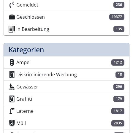
Gemeldet
236
Geschlossen
19377
In Bearbeitung
135
Kategorien
Ampel
1212
Diskriminierende Werbung
18
Gewässer
296
Graffiti
179
Laterne
1817
Müll
2835