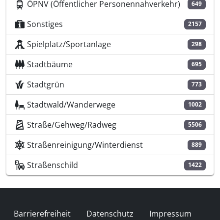
ÖPNV (Öffentlicher Personennahverkehr)
649
Sonstiges
2157
Spielplatz/Sportanlage
298
Stadtbäume
695
Stadtgrün
773
Stadtwald/Wanderwege
1002
Straße/Gehweg/Radweg
5506
Straßenreinigung/Winterdienst
889
Straßenschild
1422
Fußzeile
Barrierefreiheit
Datenschutz
Impressum