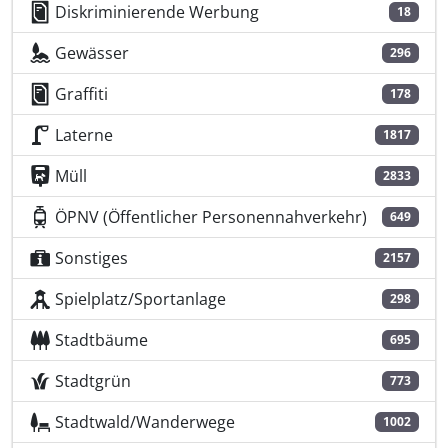
Diskriminierende Werbung
18
Gewässer
296
Graffiti
178
Laterne
1817
Müll
2833
ÖPNV (Öffentlicher Personennahverkehr)
649
Sonstiges
2157
Spielplatz/Sportanlage
298
Stadtbäume
695
Stadtgrün
773
Stadtwald/Wanderwege
1002