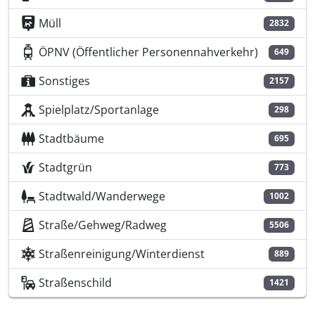
Müll
2832
ÖPNV (Öffentlicher Personennahverkehr)
649
Sonstiges
2157
Spielplatz/Sportanlage
298
Stadtbäume
695
Stadtgrün
773
Stadtwald/Wanderwege
1002
Straße/Gehweg/Radweg
5506
Straßenreinigung/Winterdienst
889
Straßenschild
1421