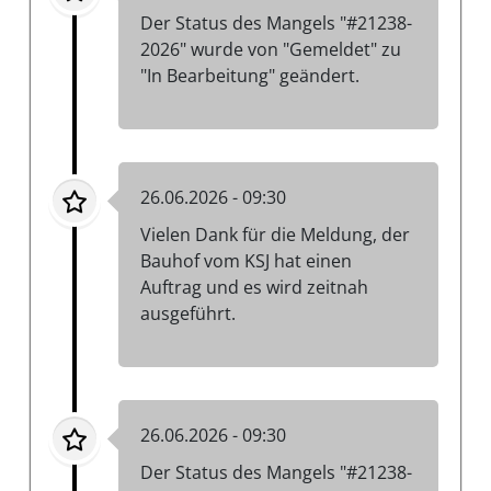
Der Status des Mangels "#21238-
2026" wurde von "Gemeldet" zu
"In Bearbeitung" geändert.
26.06.2026 - 09:30
Vielen Dank für die Meldung, der
Bauhof vom KSJ hat einen
Auftrag und es wird zeitnah
ausgeführt.
26.06.2026 - 09:30
Der Status des Mangels "#21238-