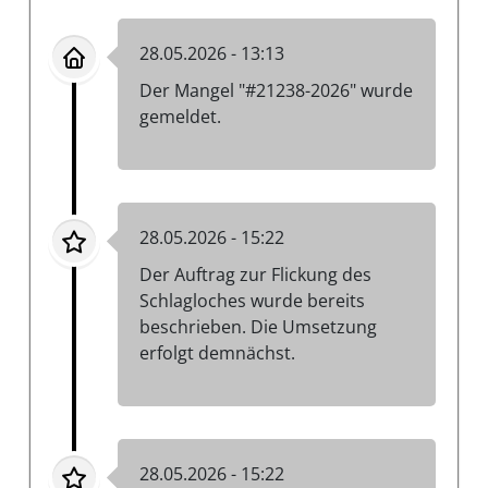
28.05.2026 - 13:13
Der Mangel "#21238-2026" wurde
gemeldet.
28.05.2026 - 15:22
Der Auftrag zur Flickung des
Schlagloches wurde bereits
beschrieben. Die Umsetzung
erfolgt demnächst.
28.05.2026 - 15:22