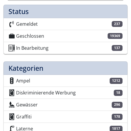
Status
Gemeldet
237
Geschlossen
19369
In Bearbeitung
137
Kategorien
Ampel
1212
Diskriminierende Werbung
18
Gewässer
296
Graffiti
178
Laterne
1817