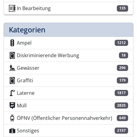
In Bearbeitung
135
Kategorien
Ampel
1212
Diskriminierende Werbung
18
Gewässer
296
Graffiti
179
Laterne
1817
Müll
2835
ÖPNV (Öffentlicher Personennahverkehr)
649
Sonstiges
2157