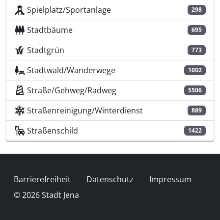
Spielplatz/Sportanlage
298
Stadtbäume
695
Stadtgrün
773
Stadtwald/Wanderwege
1002
Straße/Gehweg/Radweg
5506
Straßenreinigung/Winterdienst
889
Straßenschild
1422
Fußzeile
Barrierefreiheit
Datenschutz
Impressum
© 2026 Stadt Jena