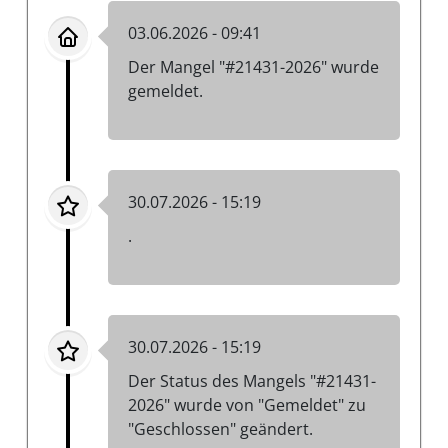
03.06.2026 - 09:41
Der Mangel "#21431-2026" wurde
gemeldet.
30.07.2026 - 15:19
.
30.07.2026 - 15:19
Der Status des Mangels "#21431-
2026" wurde von "Gemeldet" zu
"Geschlossen" geändert.