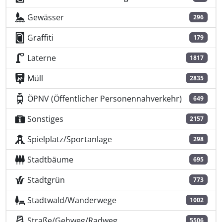
Gewässer
296
Graffiti
179
Laterne
1817
Müll
2835
ÖPNV (Öffentlicher Personennahverkehr)
649
Sonstiges
2157
Spielplatz/Sportanlage
298
Stadtbäume
695
Stadtgrün
773
Stadtwald/Wanderwege
1002
Straße/Gehweg/Radweg
5506