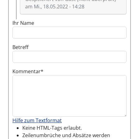
am Mi., 18.05.2022 - 14:28
Antwort auf
Unglaublich was in Jena…
von
Gast (
Ihr Name
Betreff
Kommentar
Hilfe zum Textformat
Keine HTML-Tags erlaubt.
Zeilenumbrüche und Absätze werden