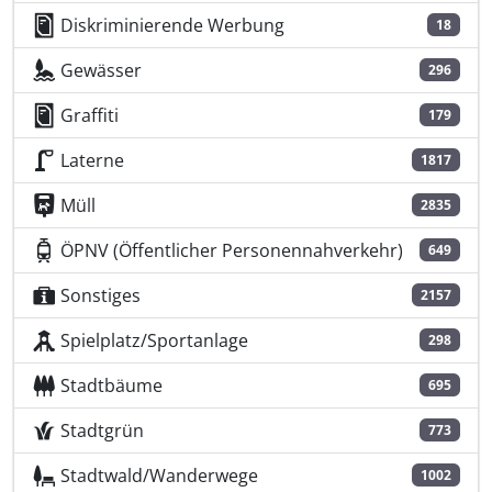
Diskriminierende Werbung
18
Gewässer
296
Graffiti
179
Laterne
1817
Müll
2835
ÖPNV (Öffentlicher Personennahverkehr)
649
Sonstiges
2157
Spielplatz/Sportanlage
298
Stadtbäume
695
Stadtgrün
773
Stadtwald/Wanderwege
1002