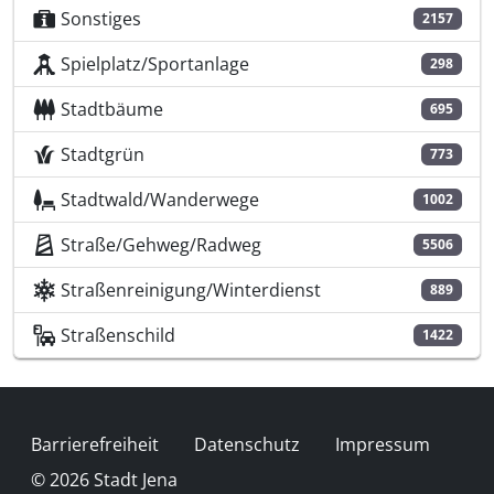
Sonstiges
2157
Spielplatz/Sportanlage
298
Stadtbäume
695
Stadtgrün
773
Stadtwald/Wanderwege
1002
Straße/Gehweg/Radweg
5506
Straßenreinigung/Winterdienst
889
Straßenschild
1422
Fußzeile
Barrierefreiheit
Datenschutz
Impressum
© 2026 Stadt Jena