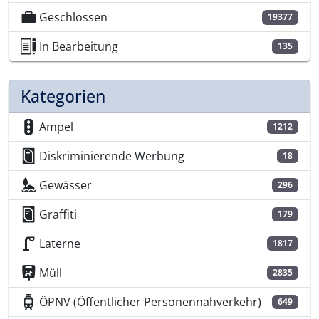
Geschlossen
19377
In Bearbeitung
135
Kategorien
Ampel
1212
Diskriminierende Werbung
18
Gewässer
296
Graffiti
179
Laterne
1817
Müll
2835
ÖPNV (Öffentlicher Personennahverkehr)
649