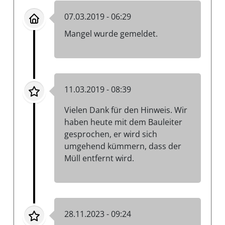
07.03.2019 - 06:29
Mangel wurde gemeldet.
11.03.2019 - 08:39
Vielen Dank für den Hinweis. Wir
haben heute mit dem Bauleiter
gesprochen, er wird sich
umgehend kümmern, dass der
Müll entfernt wird.
28.11.2023 - 09:24