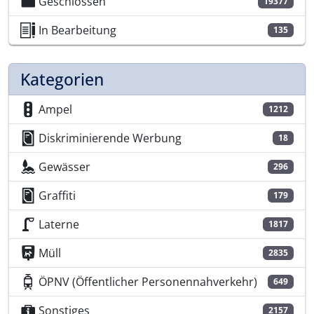
Geschlossen
19377
In Bearbeitung
135
Kategorien
Ampel
1212
Diskriminierende Werbung
18
Gewässer
296
Graffiti
179
Laterne
1817
Müll
2835
ÖPNV (Öffentlicher Personennahverkehr)
649
Sonstiges
2157