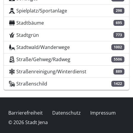
Spielplatz/Sportanlage
298
Stadtbäume
695
Stadtgrün
773
Stadtwald/Wanderwege
1002
Straße/Gehweg/Radweg
5506
Straßenreinigung/Winterdienst
889
Straßenschild
1422
Fußzeile
Barrierefreiheit
Datenschutz
Impressum
© 2026 Stadt Jena