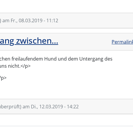
)
am Fr., 08.03.2019 - 11:12
ang zwischen…
Permalin
hen freilaufendem Hund und dem Untergang des
uns nicht.</p>
/p>
überprüft)
am Di., 12.03.2019 - 14:22
Diese…
von
Gast (nicht überprüft)