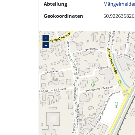
Abteilung
Mängelmelder
Geokoordinaten
50.922635826
+
–