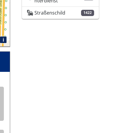
nterdienst
Straßenschild
1422
i