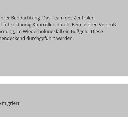
 ihrer Beobachtung. Das Team des Zentralen
t führt ständig Kontrollen durch. Beim ersten Verstoß
arnung, im Wiederholungsfall ein Bußgeld. Diese
ächendeckend durchgeführt werden.
migriert.