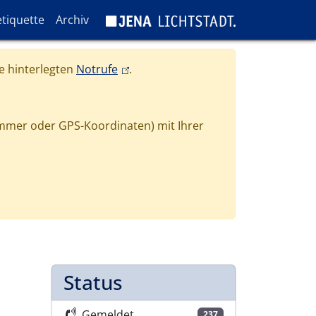
tiquette
Archiv
(link is external)
e hinterlegten
Notrufe
.
mmer oder GPS-Koordinaten) mit Ihrer
Status
Gemeldet
237