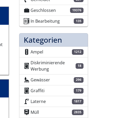
Geschlossen
19376
In Bearbeitung
135
Kategorien
ht
Ampel
1212
Diskriminierende
18
Werbung
Gewässer
296
Graffiti
179
Laterne
1817
Müll
2835