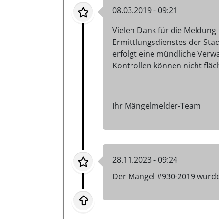
08.03.2019 - 09:21
Vielen Dank für die Meldung
Ermittlungsdienstes der Stad
erfolgt eine mündliche Verw
Kontrollen können nicht fl
Ihr Mängelmelder-Team
28.11.2023 - 09:24
Der Mangel #930-2019 wurde 