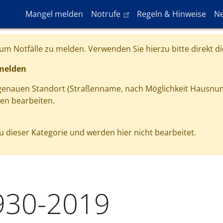
Hauptnavigation
(link is external)
Mangel melden
Notrufe
Regeln & Hinweise
Ne
m Notfälle zu melden. Verwenden Sie hierzu bitte direkt di
 melden
 genauen Standort (Straßenname, nach Möglichkeit Hausnu
gen bearbeiten.
 dieser Kategorie und werden hier nicht bearbeitet.
930-2019