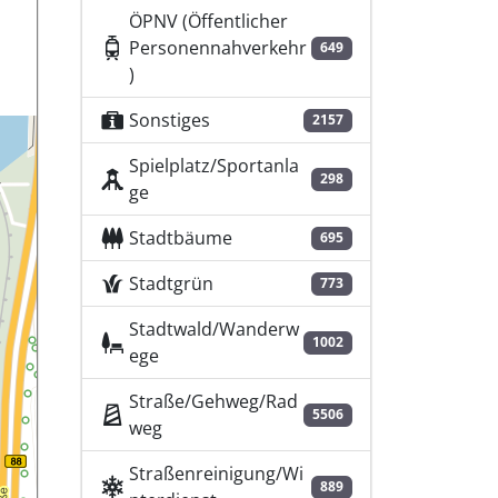
ÖPNV (Öffentlicher
Personennahverkehr
649
)
Sonstiges
2157
Spielplatz/Sportanla
298
ge
Stadtbäume
695
Stadtgrün
773
Stadtwald/Wanderw
1002
ege
Straße/Gehweg/Rad
5506
weg
Straßenreinigung/Wi
889