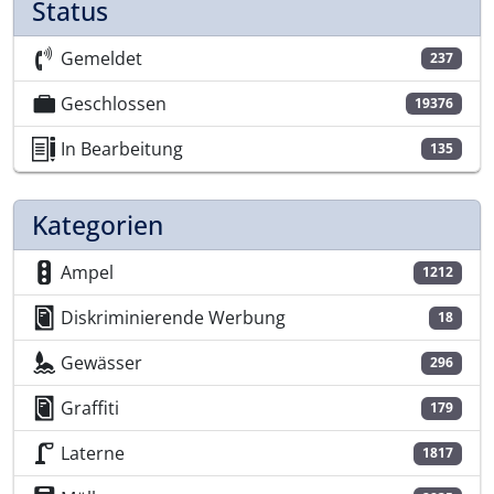
Status
Gemeldet
237
Geschlossen
19376
In Bearbeitung
135
Kategorien
Ampel
1212
Diskriminierende Werbung
18
Gewässer
296
Graffiti
179
Laterne
1817