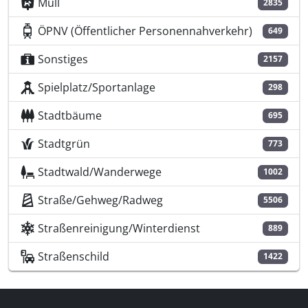
Müll
2835
ÖPNV (Öffentlicher Personennahverkehr)
649
Sonstiges
2157
Spielplatz/Sportanlage
298
Stadtbäume
695
Stadtgrün
773
Stadtwald/Wanderwege
1002
Straße/Gehweg/Radweg
5506
Straßenreinigung/Winterdienst
889
Straßenschild
1422