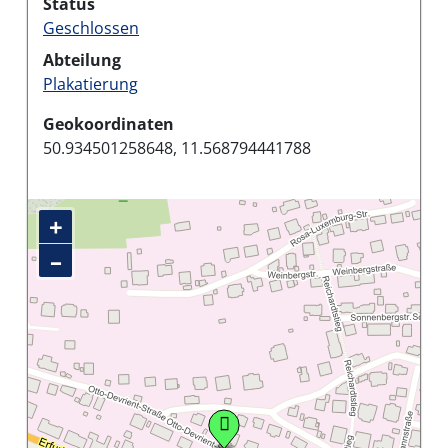
Status
Geschlossen
Abteilung
Plakatierung
Geokoordinaten
50.934501258648, 11.568794441788
+
–