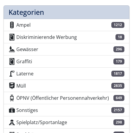
Kategorien
Ampel
1212
Diskriminierende Werbung
18
Gewässer
296
Graffiti
179
Laterne
1817
Müll
2835
ÖPNV (Öffentlicher Personennahverkehr)
649
Sonstiges
2157
Spielplatz/Sportanlage
298