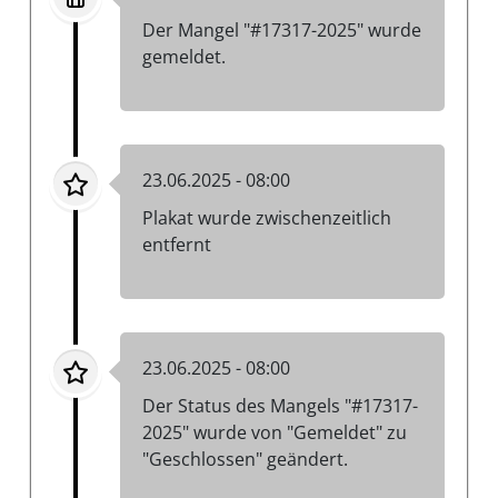
Der Mangel "#17317-2025" wurde
gemeldet.
23.06.2025 - 08:00
Plakat wurde zwischenzeitlich
entfernt
23.06.2025 - 08:00
Der Status des Mangels "#17317-
2025" wurde von "Gemeldet" zu
"Geschlossen" geändert.