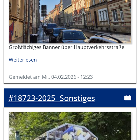
Großflächiges Banner über Hauptverkehrsstraße.
über #19941-2026
Weiterlesen
Gemeldet am
Mi., 04.02.2026 - 12:23
#18723-2025
Sonstiges