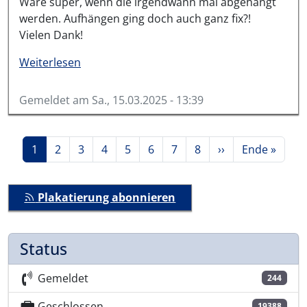
Wäre super, wenn die irgendwann mal abgehängt
werden. Aufhängen ging doch auch ganz fix?!
Vielen Dank!
über #16776-2025
Weiterlesen
Gemeldet am
Sa., 15.03.2025 - 13:39
Seitennummerierung
Aktuelle Seite
Seite
Seite
Seite
Seite
Seite
Seite
Seite
Nächste Seite
Letzte Seite
1
2
3
4
5
6
7
8
››
Ende »
Plakatierung abonnieren
Status
Gemeldet
244
Geschlossen
19388