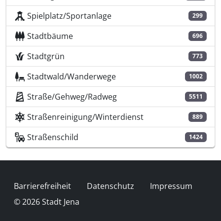
Spielplatz/Sportanlage
299
Stadtbäume
696
Stadtgrün
773
Stadtwald/Wanderwege
1002
Straße/Gehweg/Radweg
5511
Straßenreinigung/Winterdienst
889
Straßenschild
1424
Fußzeile
Barrierefreiheit
Datenschutz
Impressum
© 2026 Stadt Jena