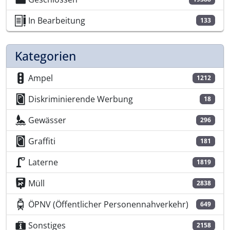
In Bearbeitung
133
Kategorien
Ampel
1212
Diskriminierende Werbung
18
Gewässer
296
Graffiti
181
Laterne
1819
Müll
2838
ÖPNV (Öffentlicher Personennahverkehr)
649
Sonstiges
2158