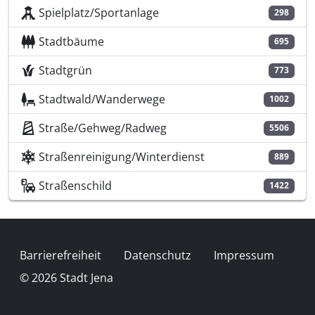
Spielplatz/Sportanlage
298
Stadtbäume
695
Stadtgrün
773
Stadtwald/Wanderwege
1002
Straße/Gehweg/Radweg
5506
Straßenreinigung/Winterdienst
889
Straßenschild
1422
Fußzeile
Barrierefreiheit
Datenschutz
Impressum
© 2026 Stadt Jena