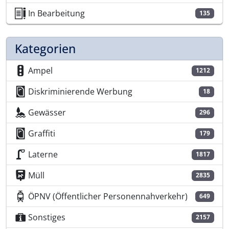
In Bearbeitung
135
Kategorien
Ampel
1212
Diskriminierende Werbung
18
Gewässer
296
Graffiti
179
Laterne
1817
Müll
2835
ÖPNV (Öffentlicher Personennahverkehr)
649
Sonstiges
2157