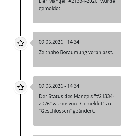
Der Mangel "#21334-2026" wurde
gemeldet.
09.06.2026 - 14:34
Zeitnahe Beräumung veranlasst.
09.06.2026 - 14:34
Der Status des Mangels "#21334-
2026" wurde von "Gemeldet" zu
"Geschlossen" geändert.