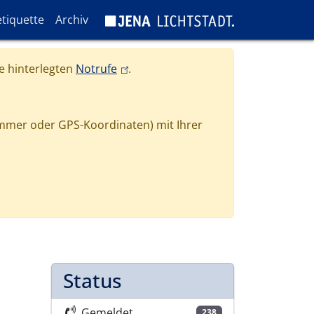
tiquette
Archiv
(link is external)
e hinterlegten
Notrufe
.
mmer oder GPS-Koordinaten) mit Ihrer
Status
Gemeldet
238