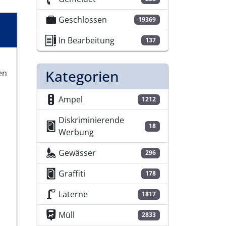
Geschlossen
19369
In Bearbeitung
137
Kategorien
en
Ampel
1212
Diskriminierende
18
Werbung
Gewässer
296
Graffiti
178
Laterne
1817
Müll
2833