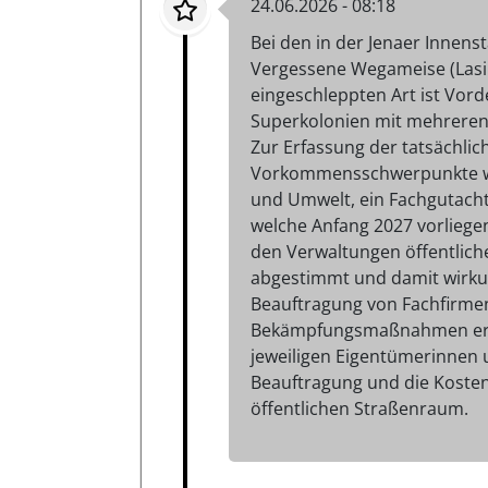
24.06.2026 - 08:18
Bei den in der Jenaer Innen
Vergessene Wegameise (Lasiu
eingeschleppten Art ist Vord
Superkolonien mit mehreren 
Zur Erfassung der tatsächlic
Vorkommensschwerpunkte wur
und Umwelt, ein Fachgutacht
welche Anfang 2027 vorliege
den Verwaltungen öffentliche
abgestimmt und damit wirku
Beauftragung von Fachfirme
Bekämpfungsmaßnahmen erfol
jeweiligen Eigentümerinnen 
Beauftragung und die Koste
öffentlichen Straßenraum.