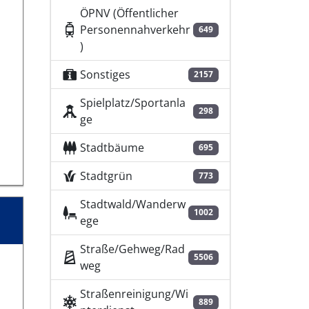
ÖPNV (Öffentlicher
Personennahverkehr
649
)
Sonstiges
2157
Spielplatz/Sportanla
298
ge
Stadtbäume
695
Stadtgrün
773
Stadtwald/Wanderw
1002
ege
Straße/Gehweg/Rad
5506
weg
Straßenreinigung/Wi
889