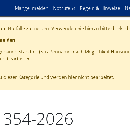
Hauptnavigation
(link is external)
Mangel melden
Notrufe
Regeln & Hinweise
Ne
m Notfälle zu melden. Verwenden Sie hierzu bitte direkt di
 melden
 genauen Standort (Straßenname, nach Möglichkeit Hausnu
gen bearbeiten.
 dieser Kategorie und werden hier nicht bearbeitet.
1354-2026