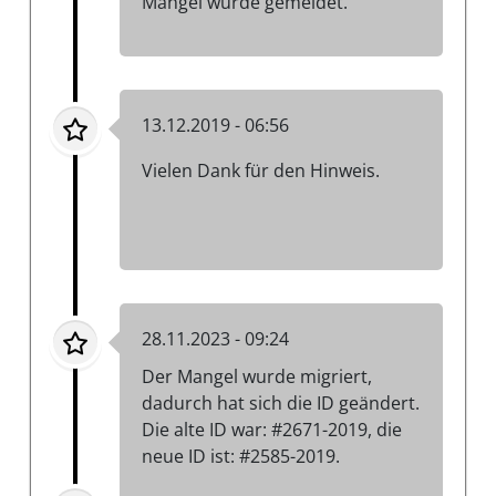
Mangel wurde gemeldet.
13.12.2019 - 06:56
Vielen Dank für den Hinweis.
28.11.2023 - 09:24
Der Mangel wurde migriert,
dadurch hat sich die ID geändert.
Die alte ID war: #2671-2019, die
neue ID ist: #2585-2019.