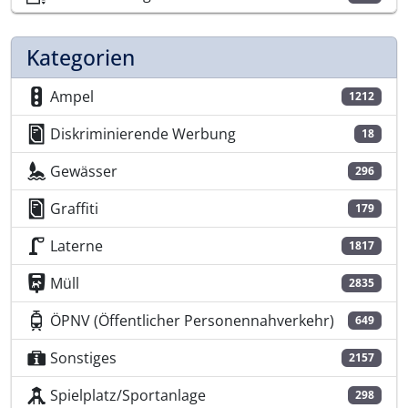
Kategorien
Ampel
1212
Diskriminierende Werbung
18
Gewässer
296
Graffiti
179
Laterne
1817
Müll
2835
ÖPNV (Öffentlicher Personennahverkehr)
649
Sonstiges
2157
Spielplatz/Sportanlage
298