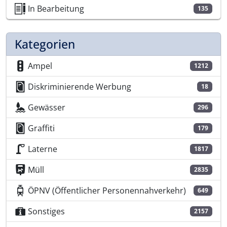
In Bearbeitung
135
Kategorien
Ampel
1212
Diskriminierende Werbung
18
Gewässer
296
Graffiti
179
Laterne
1817
Müll
2835
ÖPNV (Öffentlicher Personennahverkehr)
649
Sonstiges
2157