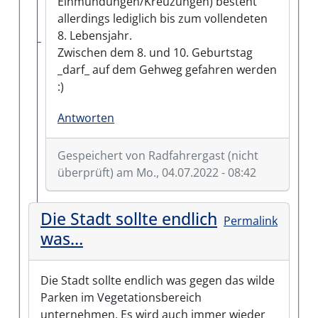
Einmündungen/Kreuzungen) besteht
allerdings lediglich bis zum vollendeten
8. Lebensjahr.
Zwischen dem 8. und 10. Geburtstag
_darf_ auf dem Gehweg gefahren werden
:)
Antworten
Gespeichert von
Radfahrergast (nicht
überprüft)
am Mo., 04.07.2022 - 08:42
Antwort auf
Sie parken mit Ihren…
von
Gast (nich
Die Stadt sollte endlich
Permalink
was…
Die Stadt sollte endlich was gegen das wilde
Parken im Vegetationsbereich
unternehmen. Es wird auch immer wieder