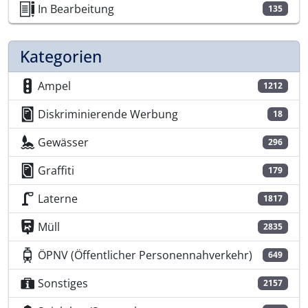
In Bearbeitung
135
Kategorien
Ampel
1212
Diskriminierende Werbung
18
Gewässer
296
Graffiti
179
Laterne
1817
Müll
2835
ÖPNV (Öffentlicher Personennahverkehr)
649
Sonstiges
2157