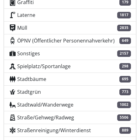
Graffiti
179
Laterne
1817
Müll
2835
ÖPNV (Öffentlicher Personennahverkehr)
649
Sonstiges
2157
Spielplatz/Sportanlage
298
Stadtbäume
695
Stadtgrün
773
Stadtwald/Wanderwege
1002
Straße/Gehweg/Radweg
5506
Straßenreinigung/Winterdienst
889