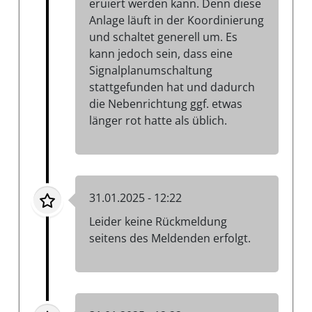
eruiert werden kann. Denn diese
Anlage läuft in der Koordinierung
und schaltet generell um. Es
kann jedoch sein, dass eine
Signalplanumschaltung
stattgefunden hat und dadurch
die Nebenrichtung ggf. etwas
länger rot hatte als üblich.
31.01.2025 - 12:22
Leider keine Rückmeldung
seitens des Meldenden erfolgt.