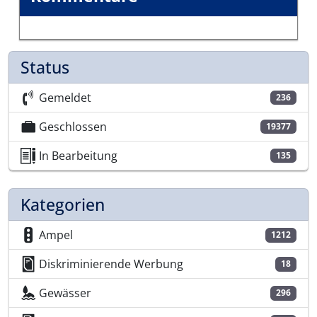
Status
Gemeldet
236
Geschlossen
19377
In Bearbeitung
135
Kategorien
Ampel
1212
Diskriminierende Werbung
18
Gewässer
296