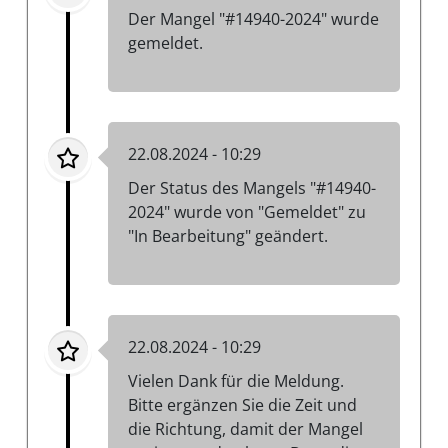
Der Mangel "#14940-2024" wurde
gemeldet.
22.08.2024 - 10:29
Der Status des Mangels "#14940-
2024" wurde von "Gemeldet" zu
"In Bearbeitung" geändert.
22.08.2024 - 10:29
Vielen Dank für die Meldung.
Bitte ergänzen Sie die Zeit und
die Richtung, damit der Mangel