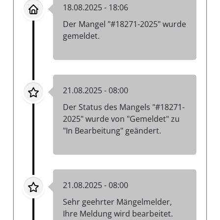
18.08.2025 - 18:06
Der Mangel "#18271-2025" wurde
gemeldet.
21.08.2025 - 08:00
Der Status des Mangels "#18271-
2025" wurde von "Gemeldet" zu
"In Bearbeitung" geändert.
21.08.2025 - 08:00
Sehr geehrter Mängelmelder,
Ihre Meldung wird bearbeitet.