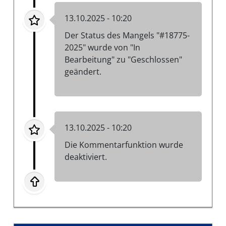
13.10.2025 - 10:20
Der Status des Mangels "#18775-
2025" wurde von "In
Bearbeitung" zu "Geschlossen"
geändert.
13.10.2025 - 10:20
Die Kommentarfunktion wurde
deaktiviert.