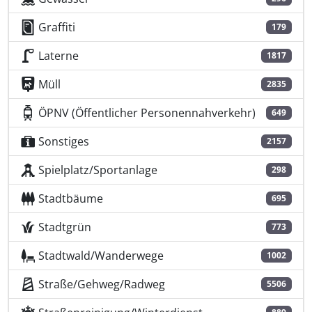
Graffiti
179
Laterne
1817
Müll
2835
ÖPNV (Öffentlicher Personennahverkehr)
649
Sonstiges
2157
Spielplatz/Sportanlage
298
Stadtbäume
695
Stadtgrün
773
Stadtwald/Wanderwege
1002
Straße/Gehweg/Radweg
5506