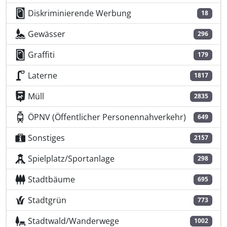
Diskriminierende Werbung
18
Gewässer
296
Graffiti
179
Laterne
1817
Müll
2835
ÖPNV (Öffentlicher Personennahverkehr)
649
Sonstiges
2157
Spielplatz/Sportanlage
298
Stadtbäume
695
Stadtgrün
773
Stadtwald/Wanderwege
1002