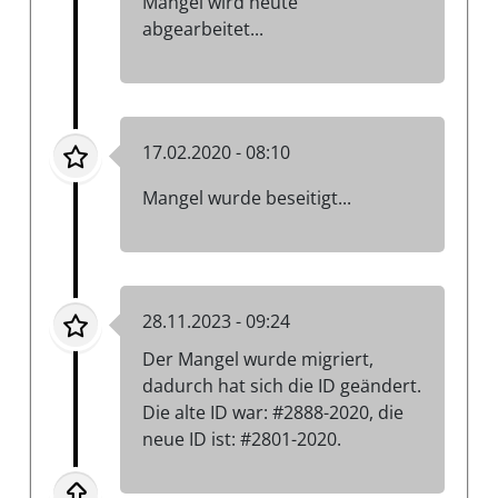
Mangel wird heute
abgearbeitet...
17.02.2020 - 08:10
Mangel wurde beseitigt...
28.11.2023 - 09:24
Der Mangel wurde migriert,
dadurch hat sich die ID geändert.
Die alte ID war: #2888-2020, die
neue ID ist: #2801-2020.