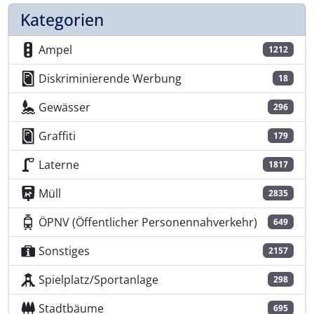
Kategorien
Ampel
1212
Diskriminierende Werbung
18
Gewässer
296
Graffiti
179
Laterne
1817
Müll
2835
ÖPNV (Öffentlicher Personennahverkehr)
649
Sonstiges
2157
Spielplatz/Sportanlage
298
Stadtbäume
695