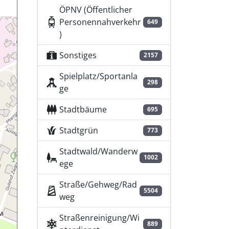
ÖPNV (Öffentlicher
Personennahverkehr
649
)
Sonstiges
2157
Spielplatz/Sportanla
298
ge
Stadtbäume
695
Stadtgrün
773
Stadtwald/Wanderw
1002
ege
Straße/Gehweg/Rad
5504
weg
Straßenreinigung/Wi
889