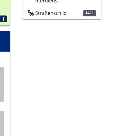
nterdienst
Straßenschild
1421
i