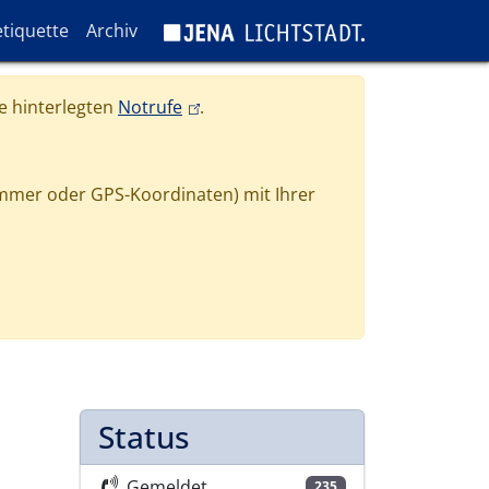
tiquette
Archiv
(link is external)
e hinterlegten
Notrufe
.
mmer oder GPS-Koordinaten) mit Ihrer
Status
Gemeldet
235