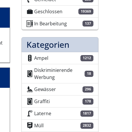
Geschlossen
19369
In Bearbeitung
137
Kategorien
ht
Ampel
1212
Diskriminierende
18
Werbung
Gewässer
296
Graffiti
178
Laterne
1817
Müll
2832