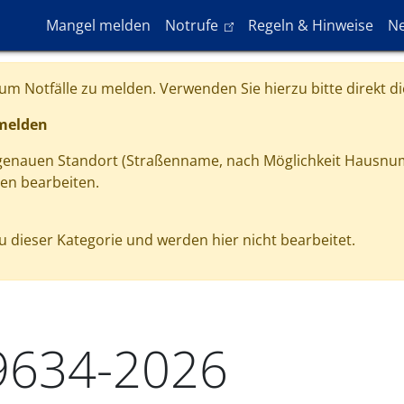
Hauptnavigation
(link is external)
Mangel melden
Notrufe
Regeln & Hinweise
Ne
m Notfälle zu melden. Verwenden Sie hierzu bitte direkt di
 melden
 genauen Standort (Straßenname, nach Möglichkeit Hausnu
gen bearbeiten.
 dieser Kategorie und werden hier nicht bearbeitet.
9634-2026