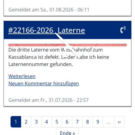
Gemeldet am
Sa., 01.08.2026 - 06:11
#22166-2026
Laterne
Die dritte Laterne vom Westbahnhof zum
Kassablanca ist defekt. Leider habe ich keine
Laternennummer gefunden.
über #22166-2026
Weiterlesen
Neuen Kommentar hinzufügen
Gemeldet am
Fr., 31.07.2026 - 22:57
Seitennummerierung
Aktuelle Seite
Seite
Seite
Seite
Seite
Seite
Seite
Seite
Seite
Nächste
1
2
3
4
5
6
7
8
9
…
››
Letzte Seite
Ende »