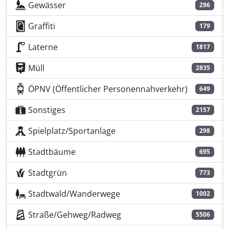
Gewässer
296
Graffiti
179
Laterne
1817
Müll
2835
ÖPNV (Öffentlicher Personennahverkehr)
649
Sonstiges
2157
Spielplatz/Sportanlage
298
Stadtbäume
695
Stadtgrün
773
Stadtwald/Wanderwege
1002
Straße/Gehweg/Radweg
5506