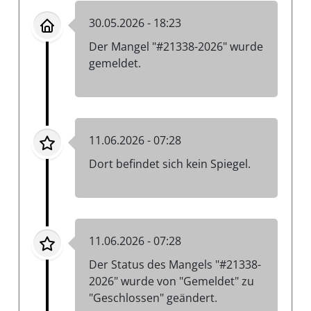
30.05.2026 - 18:23
Der Mangel "#21338-2026" wurde
gemeldet.
11.06.2026 - 07:28
Dort befindet sich kein Spiegel.
11.06.2026 - 07:28
Der Status des Mangels "#21338-
2026" wurde von "Gemeldet" zu
"Geschlossen" geändert.