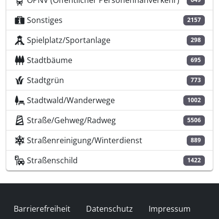
ÖPNV (Öffentlicher Personennahverkehr)
Sonstiges
2157
Spielplatz/Sportanlage
298
Stadtbäume
695
Stadtgrün
773
Stadtwald/Wanderwege
1002
Straße/Gehweg/Radweg
5506
Straßenreinigung/Winterdienst
889
Straßenschild
1422
Fußzeile
Barrierefreiheit
Datenschutz
Impressum