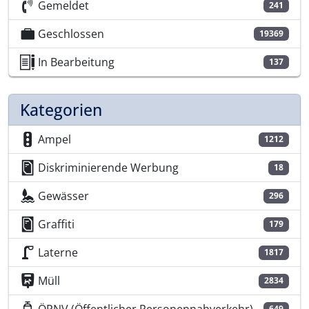
Gemeldet
241
Geschlossen
19369
In Bearbeitung
137
Kategorien
Ampel
1212
Diskriminierende Werbung
18
Gewässer
296
Graffiti
179
Laterne
1817
Müll
2834
649