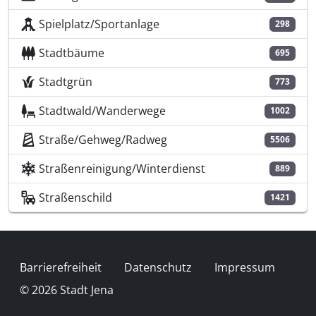
Spielplatz/Sportanlage
298
Stadtbäume
695
Stadtgrün
773
Stadtwald/Wanderwege
1002
Straße/Gehweg/Radweg
5506
Straßenreinigung/Winterdienst
889
Straßenschild
1421
Fußzeile
Barrierefreiheit
Datenschutz
Impressum
© 2026 Stadt Jena