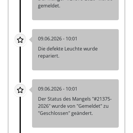
gemeldet.
09.06.2026 - 10:01
Die defekte Leuchte wurde
repariert.
09.06.2026 - 10:01
Der Status des Mangels "#21375-
2026" wurde von "Gemeldet" zu
"Geschlossen" geändert.