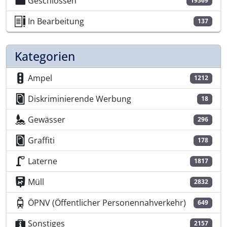
Geschlossen
19369
In Bearbeitung
137
Kategorien
Ampel
1212
Diskriminierende Werbung
18
Gewässer
296
Graffiti
178
Laterne
1817
Müll
2832
ÖPNV (Öffentlicher Personennahverkehr)
649
Sonstiges
2157