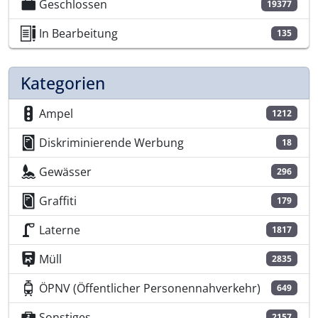
Geschlossen
19377
In Bearbeitung
135
Kategorien
Ampel
1212
Diskriminierende Werbung
18
Gewässer
296
Graffiti
179
Laterne
1817
Müll
2835
ÖPNV (Öffentlicher Personennahverkehr)
649
Sonstiges
2157