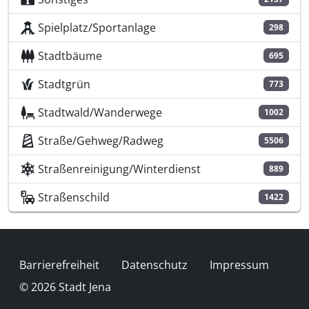
Spielplatz/Sportanlage
298
Stadtbäume
695
Stadtgrün
773
Stadtwald/Wanderwege
1002
Straße/Gehweg/Radweg
5506
Straßenreinigung/Winterdienst
889
Straßenschild
1422
Fußzeile
Barrierefreiheit
Datenschutz
Impressum
© 2026 Stadt Jena