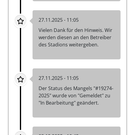
27.11.2025 - 11:05
Vielen Dank für den Hinweis. Wir
werden diesen an den Betreiber
des Stadions weitergeben.
27.11.2025 - 11:05
Der Status des Mangels "#19274-
2025" wurde von "Gemeldet" zu
"In Bearbeitung" geändert.