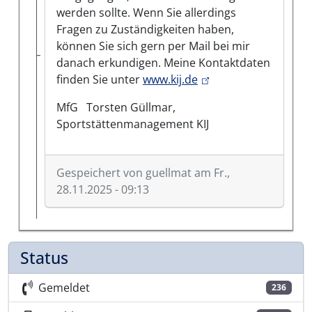
werden sollte. Wenn Sie allerdings
Fragen zu Zuständigkeiten haben,
können Sie sich gern per Mail bei mir
danach erkundigen. Meine Kontaktdaten
(link is external)
finden Sie unter
www.kij.de
MfG Torsten Güllmar,
Sportstättenmanagement KIJ
Gespeichert von
guellmat
am Fr.,
28.11.2025 - 09:13
Antwort auf
Wie kommt es denn, dass…
von
Gast
Status
Gemeldet
236