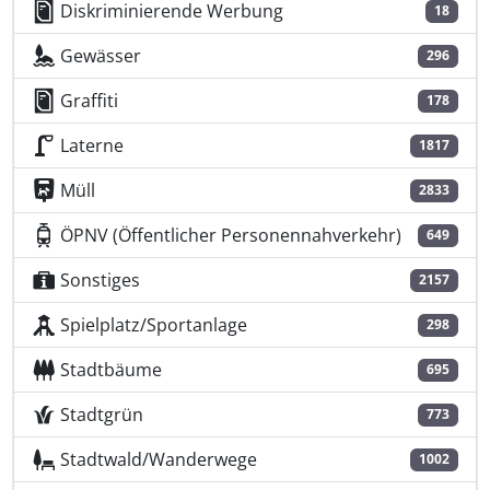
Diskriminierende Werbung
18
Gewässer
296
Graffiti
178
Laterne
1817
Müll
2833
ÖPNV (Öffentlicher Personennahverkehr)
649
Sonstiges
2157
Spielplatz/Sportanlage
298
Stadtbäume
695
Stadtgrün
773
Stadtwald/Wanderwege
1002