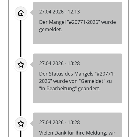
27.04.2026 - 12:13
Der Mangel "#20771-2026" wurde
gemeldet.
27.04.2026 - 13:28
Der Status des Mangels "#20771-
2026" wurde von "Gemeldet" zu
"In Bearbeitung" geändert.
27.04.2026 - 13:28
Vielen Dank für Ihre Meldung, wir