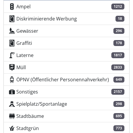
Ampel
1212
Diskriminierende Werbung
18
Gewässer
296
Graffiti
178
Laterne
1817
Müll
2833
ÖPNV (Öffentlicher Personennahverkehr)
649
Sonstiges
2157
Spielplatz/Sportanlage
298
Stadtbäume
695
Stadtgrün
773