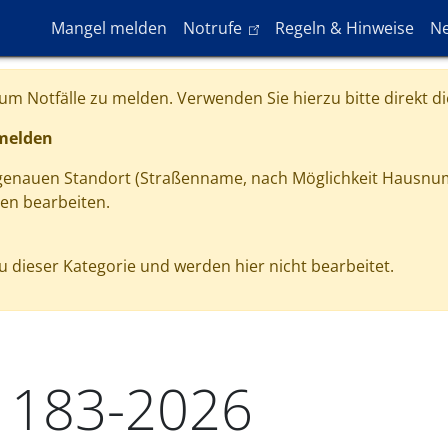
Hauptnavigation
(link is external)
Mangel melden
Notrufe
Regeln & Hinweise
Ne
m Notfälle zu melden. Verwenden Sie hierzu bitte direkt di
 melden
 genauen Standort (Straßenname, nach Möglichkeit Hausnu
gen bearbeiten.
 dieser Kategorie und werden hier nicht bearbeitet.
1183-2026