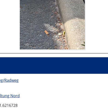
eg/Radweg
ltung Nord
11.6216728