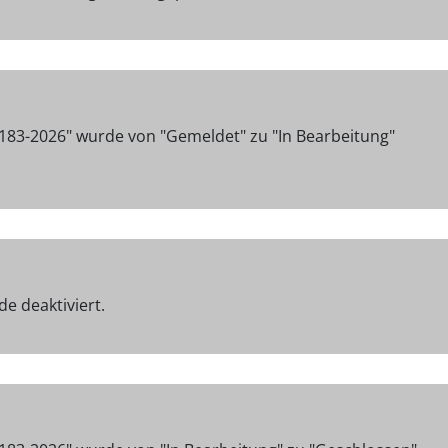
183-2026" wurde von "Gemeldet" zu "In Bearbeitung"
e deaktiviert.