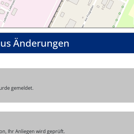
tus Änderungen
urde gemeldet.
on, Ihr Anliegen wird geprüft.