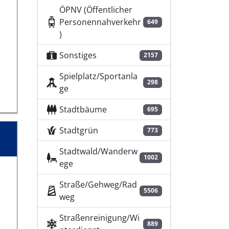
ÖPNV (Öffentlicher
Personennahverkehr
649
)
Sonstiges
2157
Spielplatz/Sportanla
298
ge
Stadtbäume
695
Stadtgrün
773
Stadtwald/Wanderw
1002
ege
Straße/Gehweg/Rad
5506
weg
Straßenreinigung/Wi
889