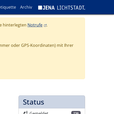
tiquette
Archiv
(link is external)
e hinterlegten
Notrufe
.
mmer oder GPS-Koordinaten) mit Ihrer
Status
Gemeldet
236