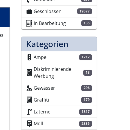
Geschlossen
19377
In Bearbeitung
135
es
Kategorien
Ampel
1212
Diskriminierende
18
Werbung
Gewässer
296
Graffiti
179
Laterne
1817
Müll
2835