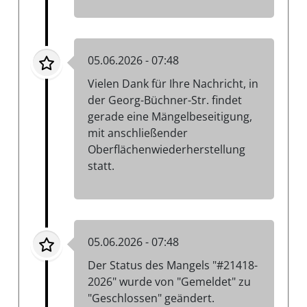
05.06.2026 - 07:48
Vielen Dank für Ihre Nachricht, in
der Georg-Büchner-Str. findet
gerade eine Mängelbeseitigung,
mit anschließender
Oberflächenwiederherstellung
statt.
05.06.2026 - 07:48
Der Status des Mangels "#21418-
2026" wurde von "Gemeldet" zu
"Geschlossen" geändert.