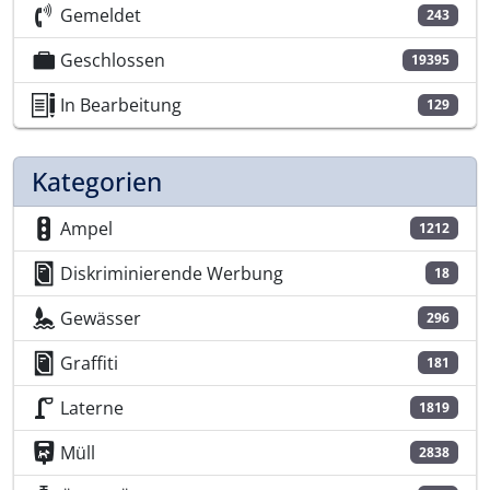
Gemeldet
243
Geschlossen
19395
In Bearbeitung
129
Kategorien
Ampel
1212
Diskriminierende Werbung
18
Gewässer
296
Graffiti
181
Laterne
1819
Müll
2838