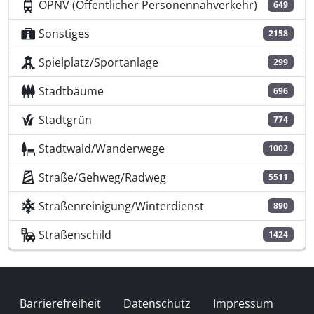
ÖPNV (Öffentlicher Personennahverkehr)
649
Sonstiges
2158
Spielplatz/Sportanlage
299
Stadtbäume
696
Stadtgrün
774
Stadtwald/Wanderwege
1002
Straße/Gehweg/Radweg
5511
Straßenreinigung/Winterdienst
890
Straßenschild
1424
Fußzeile
Barrierefreiheit
Datenschutz
Impressum