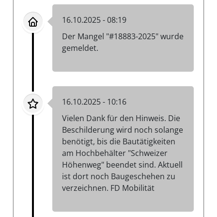
16.10.2025 - 08:19
Der Mangel "#18883-2025" wurde
gemeldet.
16.10.2025 - 10:16
Vielen Dank für den Hinweis. Die
Beschilderung wird noch solange
benötigt, bis die Bautätigkeiten
am Hochbehälter "Schweizer
Höhenweg" beendet sind. Aktuell
ist dort noch Baugeschehen zu
verzeichnen. FD Mobilität