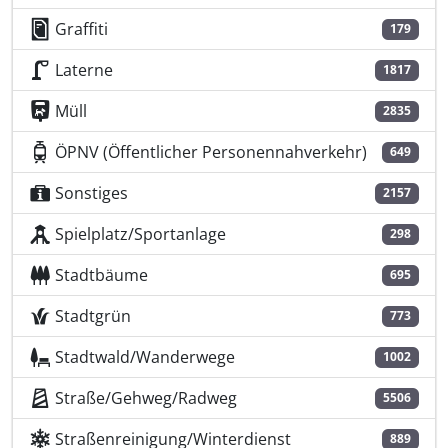
Graffiti
179
Laterne
1817
Müll
2835
ÖPNV (Öffentlicher Personennahverkehr)
649
Sonstiges
2157
Spielplatz/Sportanlage
298
Stadtbäume
695
Stadtgrün
773
Stadtwald/Wanderwege
1002
Straße/Gehweg/Radweg
5506
Straßenreinigung/Winterdienst
889