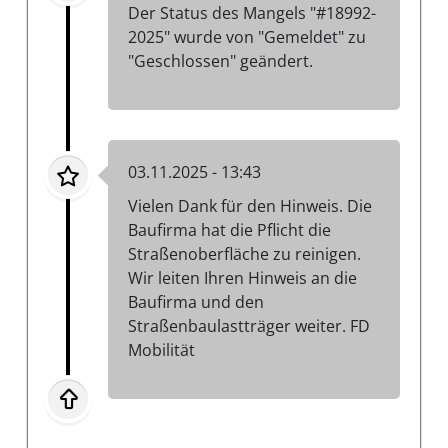
Der Status des Mangels "#18992-
2025" wurde von "Gemeldet" zu
"Geschlossen" geändert.
03.11.2025 - 13:43
Vielen Dank für den Hinweis. Die
Baufirma hat die Pflicht die
Straßenoberfläche zu reinigen.
Wir leiten Ihren Hinweis an die
Baufirma und den
Straßenbaulastträger weiter. FD
Mobilität