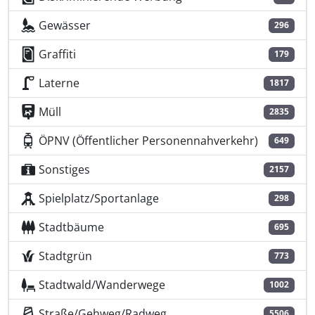
Gewässer
296
Graffiti
179
Laterne
1817
Müll
2835
ÖPNV (Öffentlicher Personennahverkehr)
649
Sonstiges
2157
Spielplatz/Sportanlage
298
Stadtbäume
695
Stadtgrün
773
Stadtwald/Wanderwege
1002
Straße/Gehweg/Radweg
5506