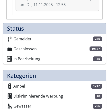
am Di., 11.11.2025 - 12:55
Antwort auf
Es geht aber nicht, dass von…
von
Ni
Status
Gemeldet
236
Geschlossen
19377
In Bearbeitung
135
Kategorien
Ampel
1212
Diskriminierende Werbung
18
Gewässer
296