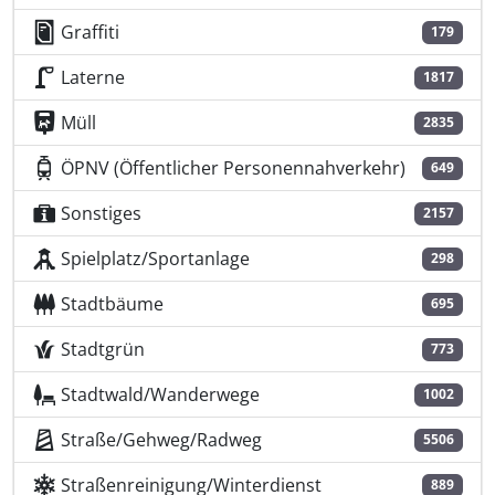
Graffiti
179
Laterne
1817
Müll
2835
ÖPNV (Öffentlicher Personennahverkehr)
649
Sonstiges
2157
Spielplatz/Sportanlage
298
Stadtbäume
695
Stadtgrün
773
Stadtwald/Wanderwege
1002
Straße/Gehweg/Radweg
5506
Straßenreinigung/Winterdienst
889