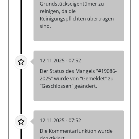
Grundstückseigentümer zu
reinigen, da die
Reinigungspflichten übertragen
sind.
12.11.2025 - 07:52
Der Status des Mangels "#19086-
2025" wurde von "Gemeldet" zu
"Geschlossen" geändert.
12.11.2025 - 07:52
Die Kommentarfunktion wurde
deaktiviert.