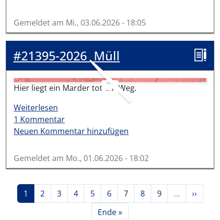
Gemeldet am
Mi., 03.06.2026 - 18:05
#21395-2026
Müll
Hier liegt ein Marder tot am Weg.
über #21395-2026
Weiterlesen
1 Kommentar
Neuen Kommentar hinzufügen
Gemeldet am
Mo., 01.06.2026 - 18:02
Seitennummerierung
Aktuelle Seite
Seite
Seite
Seite
Seite
Seite
Seite
Seite
Seite
Nächste
1
2
3
4
5
6
7
8
9
…
››
Letzte Seite
Ende »