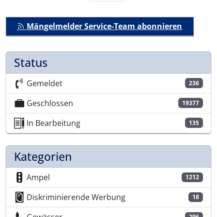
Mängelmelder Service-Team abonnieren
Status
Gemeldet
236
Geschlossen
19377
In Bearbeitung
135
Kategorien
Ampel
1212
Diskriminierende Werbung
18
296