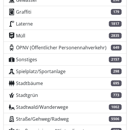
Gewässer
Graffiti
179
Laterne
1817
Müll
2835
ÖPNV (Öffentlicher Personennahverkehr)
649
Sonstiges
2157
Spielplatz/Sportanlage
298
Stadtbäume
695
Stadtgrün
773
Stadtwald/Wanderwege
1002
Straße/Gehweg/Radweg
5506