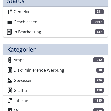
Status
Gemeldet
231
Geschlossen
19367
In Bearbeitung
137
Kategorien
Ampel
1212
Diskriminierende Werbung
18
Gewässer
296
Graffiti
178
Laterne
1815
Müll
2830