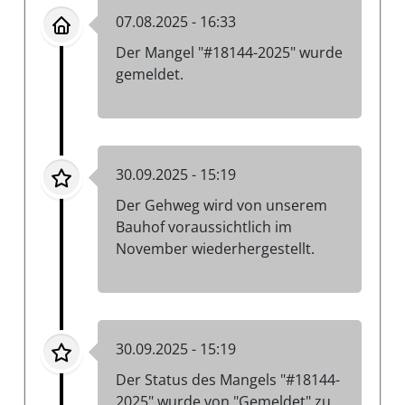
07.08.2025 - 16:33
Der Mangel "#18144-2025" wurde
gemeldet.
30.09.2025 - 15:19
Der Gehweg wird von unserem
Bauhof voraussichtlich im
November wiederhergestellt.
30.09.2025 - 15:19
Der Status des Mangels "#18144-
2025" wurde von "Gemeldet" zu