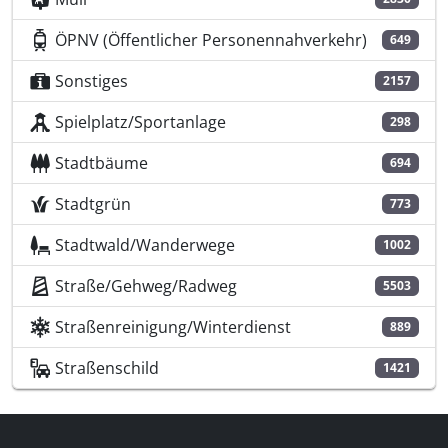
ÖPNV (Öffentlicher Personennahverkehr)
649
Sonstiges
2157
Spielplatz/Sportanlage
298
Stadtbäume
694
Stadtgrün
773
Stadtwald/Wanderwege
1002
Straße/Gehweg/Radweg
5503
Straßenreinigung/Winterdienst
889
Straßenschild
1421