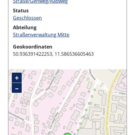
Straße/Gehweg/Radweg
Status
Geschlossen
Abteilung
Straßenverwaltung Mitte
Geokoordinaten
50.936391422253, 11.586536605463
+
–