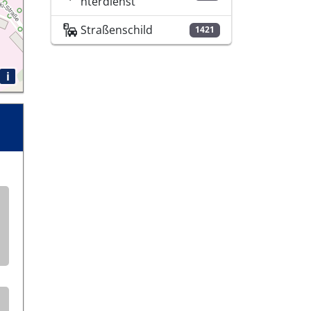
nterdienst
Straßenschild
1421
i