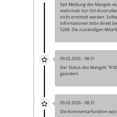
Seit Meldung des Mangels w
mehrmals Vor-Ort-Kontrolle
nicht ermittelt werden. Sol
Informationen bitte direkt 
5268. Die zuständigen Mitar
09.02.2026 - 08:31
Der Status des Mangels "#18
geändert.
09.02.2026 - 08:31
Die Kommentarfunktion wurd