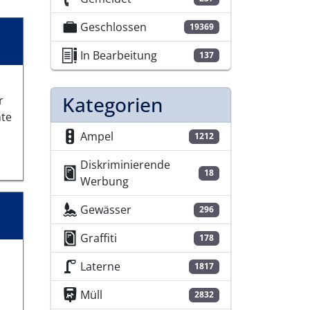
Geschlossen
19369
In Bearbeitung
137
Kategorien
r
nte
Ampel
1212
Diskriminierende
18
Werbung
Gewässer
296
Graffiti
178
Laterne
1817
Müll
2832