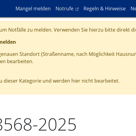
Hauptnavigation
(link is external)
Mangel melden
Notrufe
Regeln & Hinweise
Ne
m Notfälle zu melden. Verwenden Sie hierzu bitte direkt di
 melden
 genauen Standort (Straßenname, nach Möglichkeit Hausnu
gen bearbeiten.
 dieser Kategorie und werden hier nicht bearbeitet.
8568-2025