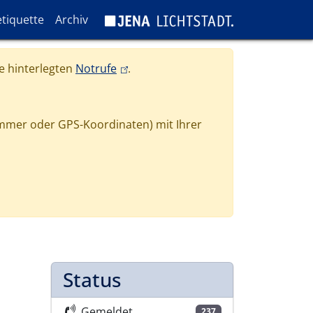
tiquette
Archiv
(link is external)
e hinterlegten
Notrufe
.
mmer oder GPS-Koordinaten) mit Ihrer
Status
Gemeldet
237