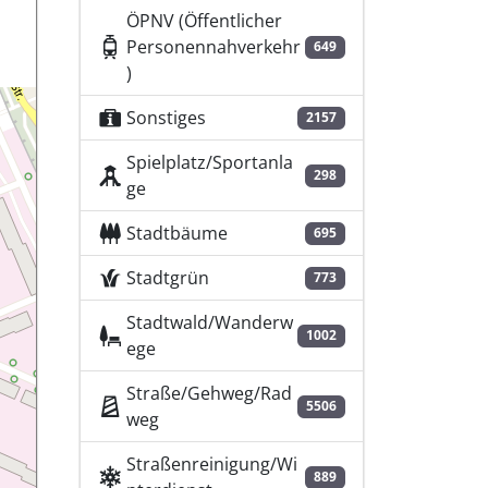
ÖPNV (Öffentlicher
Personennahverkehr
649
)
Sonstiges
2157
Spielplatz/Sportanla
298
ge
Stadtbäume
695
Stadtgrün
773
Stadtwald/Wanderw
1002
ege
Straße/Gehweg/Rad
5506
weg
Straßenreinigung/Wi
889