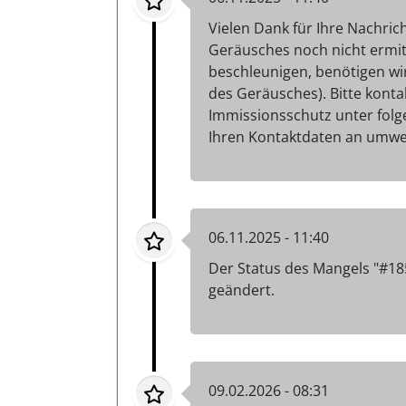
Vielen Dank für Ihre Nachric
Geräusches noch nicht ermit
beschleunigen, benötigen wir
des Geräusches). Bitte konta
Immissionsschutz unter folg
Ihren Kontaktdaten an umwelt
06.11.2025 - 11:40
Der Status des Mangels "#18
geändert.
09.02.2026 - 08:31