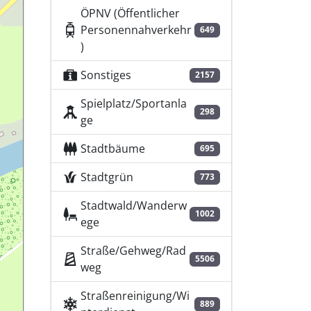
ÖPNV (Öffentlicher
Personennahverkehr
649
)
Sonstiges
2157
Spielplatz/Sportanla
298
ge
Stadtbäume
695
Stadtgrün
773
Stadtwald/Wanderw
1002
ege
Straße/Gehweg/Rad
5506
weg
Straßenreinigung/Wi
889