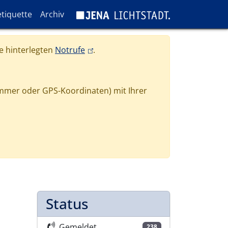
tiquette
Archiv
(link is external)
e hinterlegten
Notrufe
.
mmer oder GPS-Koordinaten) mit Ihrer
Status
Gemeldet
238