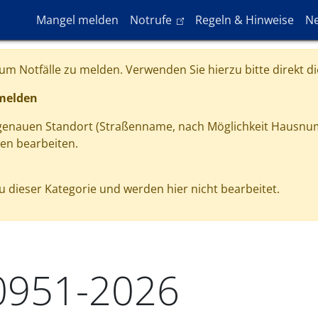
Hauptnavigation
(link is external)
Mangel melden
Notrufe
Regeln & Hinweise
Ne
m Notfälle zu melden. Verwenden Sie hierzu bitte direkt di
 melden
 genauen Standort (Straßenname, nach Möglichkeit Hausnu
gen bearbeiten.
 dieser Kategorie und werden hier nicht bearbeitet.
0951-2026