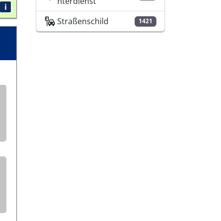
nterdienst
i
Straßenschild
1421