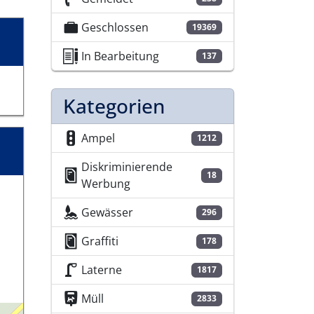
Geschlossen
19369
In Bearbeitung
137
Kategorien
Ampel
1212
Diskriminierende
18
Werbung
Gewässer
296
Graffiti
178
Laterne
1817
Müll
2833