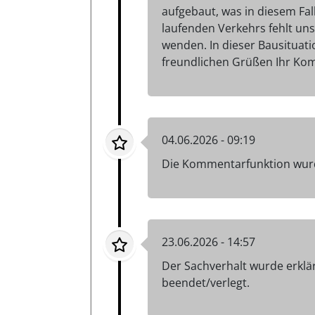
aufgebaut, was in diesem Fall
laufenden Verkehrs fehlt uns
wenden. In dieser Bausituati
freundlichen Grüßen Ihr Ko
04.06.2026 - 09:19
Die Kommentarfunktion wurd
23.06.2026 - 14:57
Der Sachverhalt wurde erklär
beendet/verlegt.