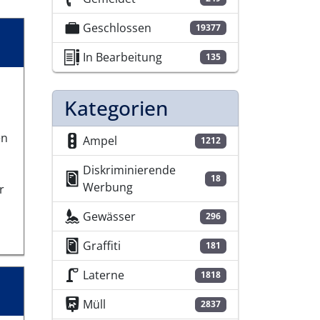
Geschlossen
19377
In Bearbeitung
135
Kategorien
en
Ampel
1212
Diskriminierende
18
Werbung
r
Gewässer
296
Graffiti
181
Laterne
1818
Müll
2837