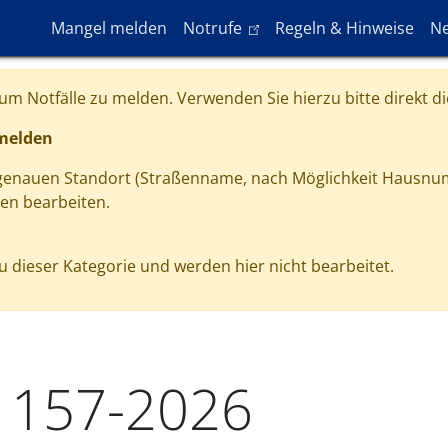
Hauptnavigation
(link is external)
Mangel melden
Notrufe
Regeln & Hinweise
Ne
m Notfälle zu melden. Verwenden Sie hierzu bitte direkt di
 melden
 genauen Standort (Straßenname, nach Möglichkeit Hausnu
gen bearbeiten.
 dieser Kategorie und werden hier nicht bearbeitet.
1157-2026