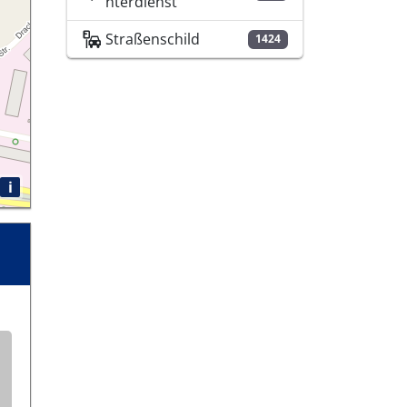
nterdienst
Straßenschild
1424
i