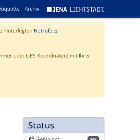
tiquette
Archiv
(link is external)
e hinterlegten
Notrufe
.
mmer oder GPS-Koordinaten) mit Ihrer
Status
Gemeldet
249