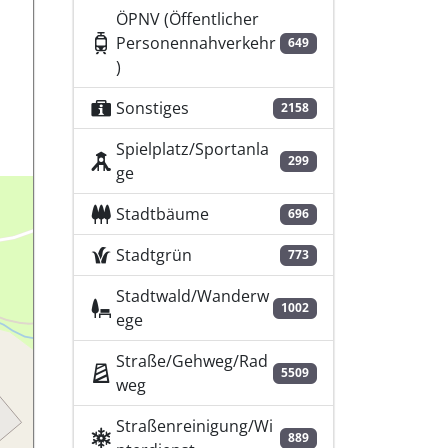
ÖPNV (Öffentlicher
Personennahverkehr
649
)
Sonstiges
2158
Spielplatz/Sportanla
299
ge
Stadtbäume
696
Stadtgrün
773
Stadtwald/Wanderw
1002
ege
Straße/Gehweg/Rad
5509
weg
Straßenreinigung/Wi
889