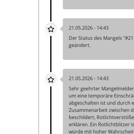
21.05.2026 - 14:43
Der Status des Mangels "#21
geändert.
21.05.2026 - 14:43
Sehr geehrter Mangelmelder:i
um eine temporäre Einschrä
abgeschalten ist und durch ei
Zusammenarbeit zwischen den
beschildert, Rotlichtverstöß
erklären. Ein Rotlichtblitzer
würde mit hoher Wahrschein